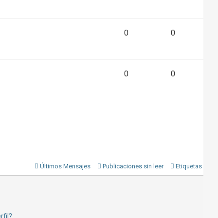
0
0
0
0
Últimos Mensajes
Publicaciones sin leer
Etiquetas
fil?