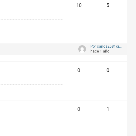
10
5
Por carlos2581cr...
hace 1 año
0
0
0
1