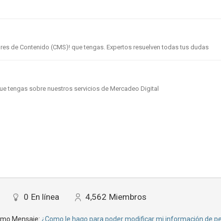
)
ores de Contenido (CMS)! que tengas. Expertos resuelven todas tus dudas
ue tengas sobre nuestros servicios de Mercadeo Digital
0
En línea
4,562
Miembros
imo Mensaje:
¿Como le hago para poder modificar mi información de per